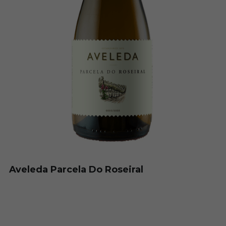
Madeira Vintners
Herdade da Ajuda Nova
Herdade Do Arrepiado Velho
Herdade Torre do Frade
Monte Dos Perdigoes
PGA
Quinta da Aveleda
Aveleda Parcela Do Roseiral
Quinta de Santa Eufemia
Quinta Vale Dona Maria