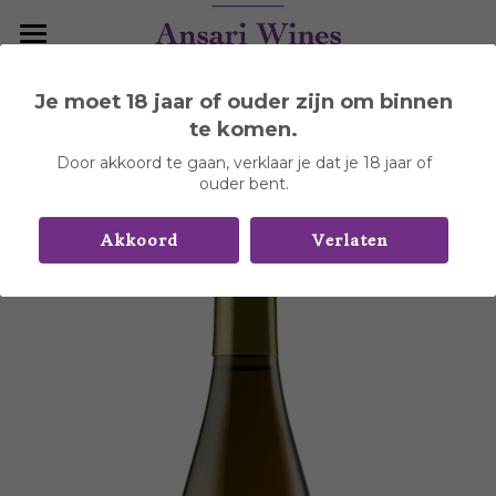
Home
Je moet 18 jaar of ouder zijn om binnen
Ga terug
Wijnhuizen
te komen.
Door akkoord te gaan, verklaar je dat je 18 jaar of
Over Portugal
Aldeia de Cima
ouder bent.
Arvad
Contact
Akkoord
Verlaten
Boas Quintas
Casa Ermelinda Freitas
Contact
Carlos Alonso
DYR Collection
0%, Adega Silva Salgado