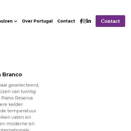
Contact
huizen
Over Portugal
Contact
a Branco
iaal geselecteerd,
ozen van twintig
e Piano Reserva
kere kelder
rde temperatuur
eiken vaten en
. Een moderne en
internationale