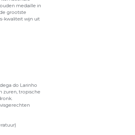
gouden medaille in
 de grootste
-kwaliteit wijn uit
odega do Larinho
n zuren, tropische
dronk.
 visgerechten
ratuur)