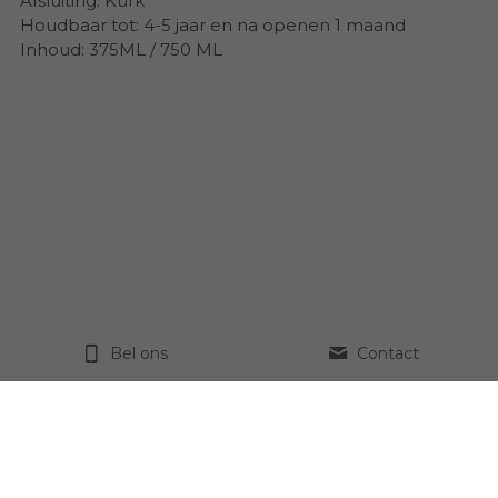
Afsluiting: Kurk
Houdbaar tot: 4-5 jaar en na openen 1 maand
Inhoud: 375ML / 750 ML
Bel ons
Contact