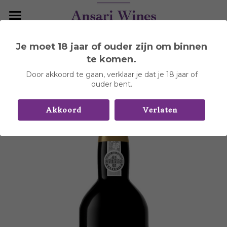
Home
Je moet 18 jaar of ouder zijn om binnen
Ga terug
Wijnhuizen
te komen.
Door akkoord te gaan, verklaar je dat je 18 jaar of
Over Portugal
Aldeia de Cima
ouder bent.
Arvad
Contact
Akkoord
Verlaten
Boas Quintas
Casa Ermelinda Freitas
Contact
Carlos Alonso
DYR Collection
0%, Adega Silva Salgado