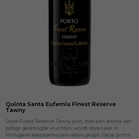
Madeira Vintners
Herdade da Ajuda Nova
Herdade Do Arrepiado Velho
Herdade Torre do Frade
Monte Dos Perdigoes
PGA
Quinta da Aveleda
Quinta Santa Eufemia Finest Reserve
Tawny
Quinta de Santa Eufemia
Deze Finest Reserve Tawny port, met een aroma van
Quinta Vale Dona Maria
pittige gedroogde vruchten, wordt zeven jaar in
Portugese kastanjehouten vaten gerijpt. Deze port is