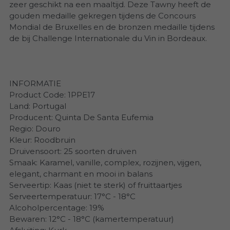
Villa Alvor
zeer geschikt na een maaltijd. Deze Tawny heeft de
gouden medaille gekregen tijdens de Concours
Vértice
Mondial de Bruxelles en de bronzen medaille tijdens
de bij Challenge Internationale du Vin in Bordeaux.
XXVI Talhas
INFORMATIE
Product Code: 1PPE17
Land: Portugal
Producent: Quinta De Santa Eufemia
Regio: Douro
Kleur: Roodbruin
Druivensoort: 25 soorten druiven
Smaak: Karamel, vanille, complex, rozijnen, vijgen,
elegant, charmant en mooi in balans
Serveertip: Kaas (niet te sterk) of fruittaartjes
Serveertemperatuur: 17°C - 18°C
Alcoholpercentage: 19%
Bewaren: 12°C - 18°C (kamertemperatuur)