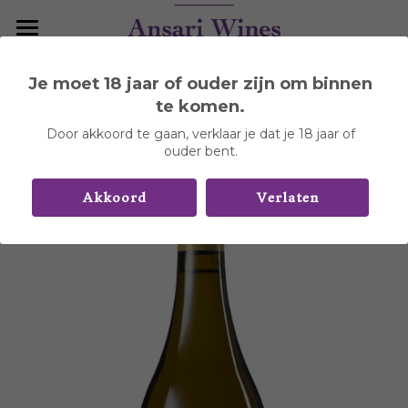
Home
Je moet 18 jaar of ouder zijn om binnen
Ga terug
Wijnhuizen
te komen.
Door akkoord te gaan, verklaar je dat je 18 jaar of
Over Portugal
Aldeia de Cima
ouder bent.
Arvad
Contact
Akkoord
Verlaten
Boas Quintas
Casa Ermelinda Freitas
Contact
Carlos Alonso
DYR Collection
0%, Adega Silva Salgado