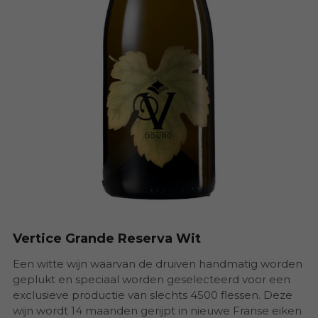
Madeira Vintners
Herdade da Ajuda Nova
Herdade Do Arrepiado Velho
Herdade Torre do Frade
Monte Dos Perdigoes
PGA
Quinta da Aveleda
Vertice Grande Reserva Wit
Quinta de Santa Eufemia
Een witte wijn waarvan de druiven handmatig worden
geplukt en speciaal worden geselecteerd voor een
Quinta Vale Dona Maria
exclusieve productie van slechts 4500 flessen. Deze
wijn wordt 14 maanden gerijpt in nieuwe Franse eiken