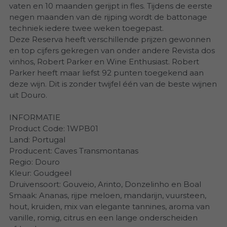
Villa Alvor
vaten en 10 maanden gerijpt in fles. Tijdens de eerste
negen maanden van de rijping wordt de battonage
Vértice
techniek iedere twee weken toegepast.
Deze Reserva heeft verschillende prijzen gewonnen
XXVI Talhas
en top cijfers gekregen van onder andere Revista dos
vinhos, Robert Parker en Wine Enthusiast. Robert
Parker heeft maar liefst 92 punten toegekend aan
deze wijn. Dit is zonder twijfel één van de beste wijnen
uit Douro.
INFORMATIE
Product Code: 1WPB01
Land: Portugal
Producent: Caves Transmontanas
Regio: Douro
Kleur: Goudgeel
Druivensoort: Gouveio, Arinto, Donzelinho en Boal
Smaak: Ananas, rijpe meloen, mandarijn, vuursteen,
hout, kruiden, mix van elegante tannines, aroma van
vanille, romig, citrus en een lange onderscheiden