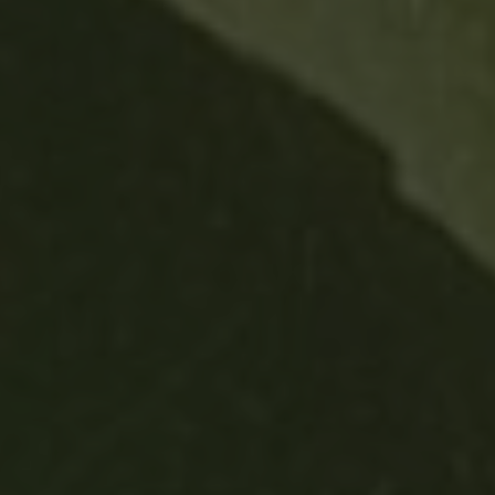
Madeira Vintners
Herdade da Ajuda Nova
Herdade Do Arrepiado Velho
Herdade Torre do Frade
Monte Dos Perdigoes
PGA
Quinta da Aveleda
Quinta de Santa Eufemia
Quinta Vale Dona Maria