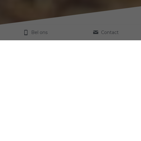
Bel ons
Contact
Over Herdade de Ajuda
Het wijnhuis van Herdade Da Ajuda Nova is gevestigd 
in de provincie Alentejo, vanuit Lissabon is het maar 
liefst 45 minuten rijden met de auto. Een traditionele 
producent met een groot eigendom van 400 hectare, 
waarvan 140 hectare een wijngaard. Een producent 