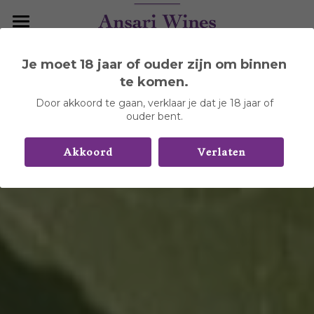
Home
Je moet 18 jaar of ouder zijn om binnen
Wijnhuizen
te komen.
Door akkoord te gaan, verklaar je dat je 18 jaar of
Over Portugal
Aldeia de Cima
ouder bent.
Arvad
Contact
Akkoord
Verlaten
Boas Quintas
Casa Ermelinda Freitas
Contact
Carlos Alonso
DYR Collection
0%, Adega Silva Salgado